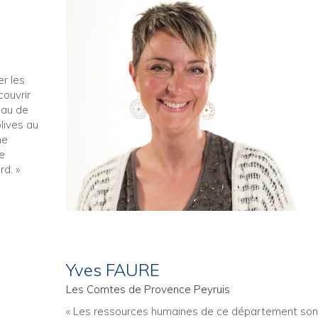
r les
couvrir
eau de
olives au
ne
de
rd. »
Yves FAURE
Les Comtes de Provence Peyruis
« Les ressources humaines de ce département son