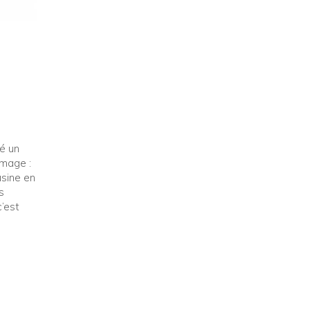
é un
image :
usine en
s
’est