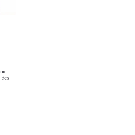
raie
e des
s