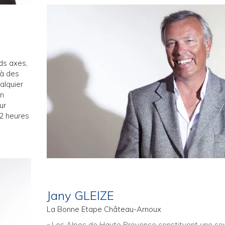
nds axes,
 à des
alquier
in
ur
72 heures
Jany GLEIZE
La Bonne Etape Château-Arnoux
« Les Alpes de Haute Provence constituent une so