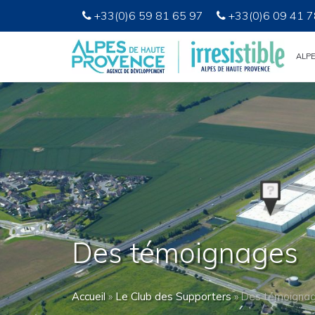
+33(0)6 59 81 65 97
+33(0)6 09 41 7
ALP
Des témoignages
Accueil
»
Le Club des Supporters
»
Des témoigna