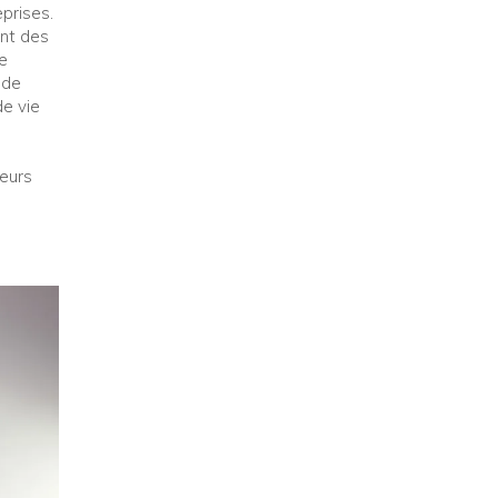
prises.
ont des
te
nde
de vie
teurs