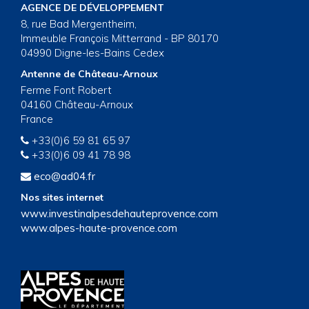
AGENCE DE DÉVELOPPEMENT
8, rue Bad Mergentheim,
Immeuble François Mitterrand - BP 80170
04990 Digne-les-Bains Cedex
Antenne de Château-Arnoux
Ferme Font Robert
04160 Château-Arnoux
France
+33(0)6 59 81 65 97
+33(0)6 09 41 78 98
eco@ad04.fr
Nos sites internet
www.investinalpesdehauteprovence.com
www.alpes-haute-provence.com