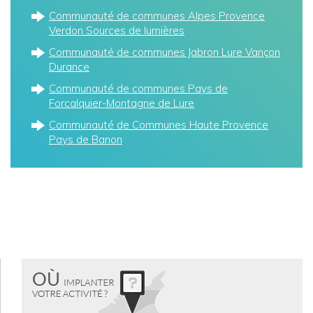
Communauté de communes Alpes Provence
Verdon Sources de lumières
Communauté de communes Jabron Lure Vançon
Durance
Communauté de communes Pays de
Forcalquier-Montagne de Lure
Communauté de Communes Haute Provence
Pays de Banon