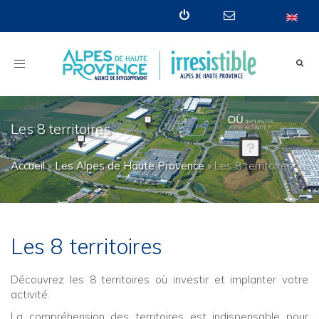
Toggle
navigation
Les 8 territoires
Accueil
»
Les Alpes de Haute Provence
»
Les 8 territoires
Les 8 territoires
Découvrez les 8 territoires où investir et implanter votre
activité.
La compréhension des territoires est indispensable pour