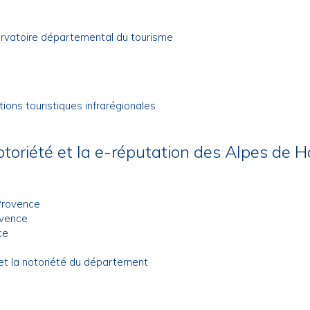
bservatoire départemental du tourisme
ns touristiques infrarégionales
otoriété et la e-réputation des Alpes de 
Provence
ovence
ce
 et la notoriété du département