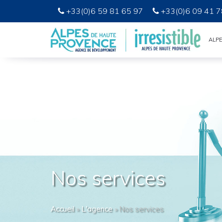
+33(0)6 59 81 65 97
+33(0)6 09 41 7
ALP
Nos services
Accueil
»
L'agence
»
Nos services