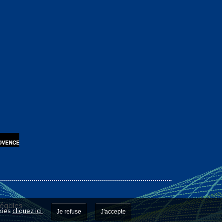
légales
okies
cliquez ici
.
Je refuse
J'accepte