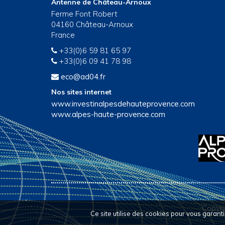
Antenne de Château-Arnoux
Ferme Font Robert
04160 Château-Arnoux
France
+33(0)6 59 81 65 97
+33(0)6 09 41 78 98
eco@ad04.fr
Nos sites internet
www.investinalpesdehauteprovence.com
www.alpes-haute-provence.com
Copyr
Ce site utilise des cookies pour vous garant