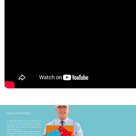
NOS SUPPORTERS
« L'autoroute A51 qui traverse le département
du nord au sud nous positionne à quelques
kilomètres de la métropole Aix-Marseille, de la
gare TGV et de l'aéroport international de
Marseille Provence.
Cette accessibilité facilite le développement
de l'entreprise en France à l'étranger. En 25 ans
la société a évolué d'une seule agence à