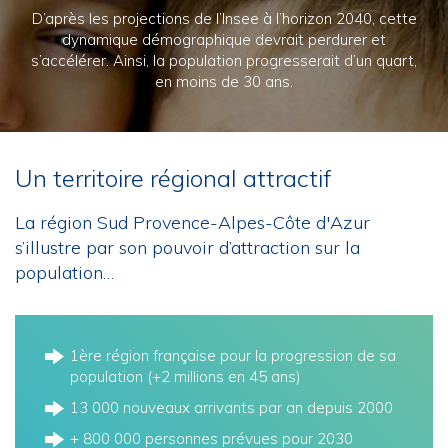
D’après les projections de l’Insee à l’horizon 2040, cette
dynamique démographique devrait perdurer et
s’accélérer. Ainsi, la population progresserait d’un quart,
en moins de 30 ans.
Un territoire régional attractif
La région Sud Provence-Alpes-Côte d'Azur
s’illustre par son pouvoir d’attraction sur la
population…
1ère région française pour la progression de sa
population (+2 millions en 45 ans)
13 000 nouveaux arrivants par an depuis 2000
+ 800 000 personnes prévues pour 2030