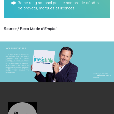
3ème rang national pour le nombre de dépôts
de brevets, marques et licences
Source / Paca Mode d'Emploi
NOS SUPPORTERS
« Les Alpes de Haute Provence et
ses lavandes sont une source
d'inspiration pour la marque
L'Occitane en Provence. L'usine
basée à Manosque s'étend sur plus
de 3000 m² et compte 900 employés.
Le site réalise 2 000 palettes de
produits par semaine soit un peu plus
de 100 containers et 80 % des
produits sont exportés à
l'international. »
Jean-François GONIDEC
L'OCCITANE EN PROVENCE
Manosque