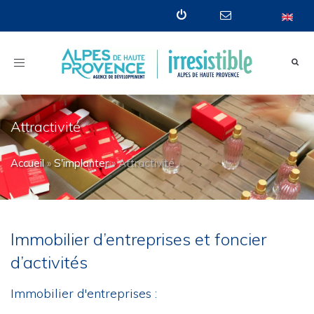
Toggle
navigation
Attractivité
Accueil
»
S'implanter
»
Attractivité
Immobilier d’entreprises et foncier
d’activités
Immobilier d'entreprises :