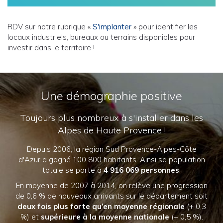
RDV sur notre rubrique «
S'implanter
» pour identifier les
locaux industriels, bureaux ou terrains disponibles pour
investir dans le territoire !
Une démographie positive
Toujours plus nombreux à s'installer dans les
Alpes de Haute Provence !
Depuis 2006, la région Sud Provence-Alpes-Côte
d'Azur a gagné 100 800 habitants. Ainsi sa population
totale se porte à
4 916 069 personnes
.
En moyenne de 2007 à 2014, on relève une progression
de 0,6 % de nouveaux arrivants sur le département soit
deux fois plus forte qu’en moyenne régionale
(+ 0,3
%) et
supérieure à la moyenne nationale
(+ 0,5 %).