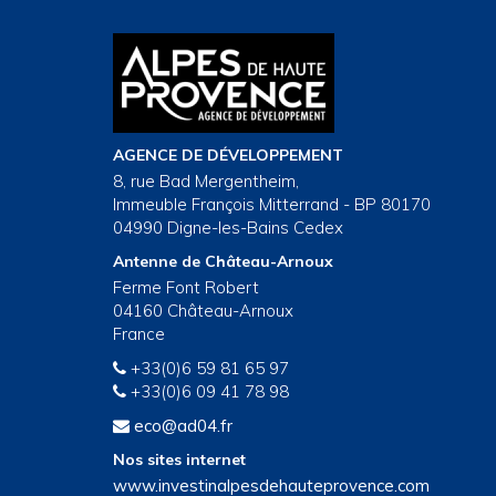
AGENCE DE DÉVELOPPEMENT
8, rue Bad Mergentheim,
Immeuble François Mitterrand - BP 80170
04990 Digne-les-Bains Cedex
Antenne de Château-Arnoux
Ferme Font Robert
04160 Château-Arnoux
France
+33(0)6 59 81 65 97
+33(0)6 09 41 78 98
eco@ad04.fr
Nos sites internet
www.investinalpesdehauteprovence.com