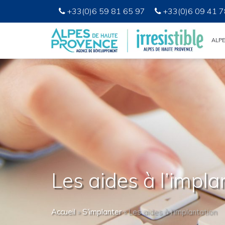
+33(0)6 59 81 65 97
+33(0)6 09 41 7
ALP
Les aides à l’impla
Accueil
»
S'implanter
»
Les aides à l’implantation