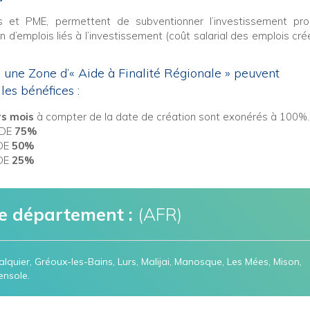
 et PME, permettent de subventionner l’investissement prod
n d’emplois liés à l’investissement (coût salarial des emplois cré
s une Zone d’« Aide à Finalité Régionale » peuvent
les bénéfices :
rs mois
à compter de la date de création sont exonérés à 100%.
 DE
75%
 DE
50%
 DE
25%
e département :
(AFR)
uier, Gréoux-les-Bains, Lurs, Malijai, Manosque, Les Mées, Mison,
ensole.