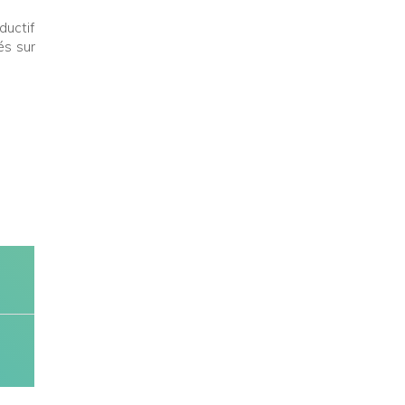
uctif
és sur