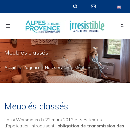
Toggle
navigation
Meublés classés
Accueil
»
L'agence
»
Nos services
»
Meublés classés
Meublés classés
La loi Warsmann du 22 mars 2012 et ses textes
d’application introduisent l’
obligation de transmission des