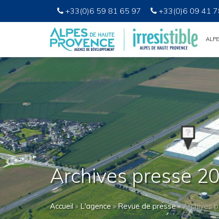
+33(0)6 59 81 65 97
+33(0)6 09 41 7
ALP
Archives presse 2
Accueil
»
L'agence
»
Revue de presse
»
Archives 