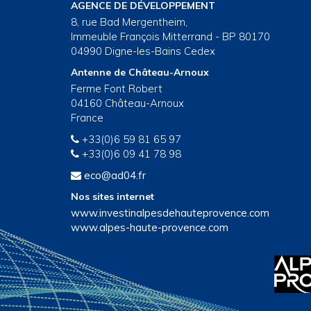
AGENCE DE DÉVELOPPEMENT
8, rue Bad Mergentheim,
Immeuble François Mitterrand - BP 80170
04990 Digne-les-Bains Cedex
Antenne de Château-Arnoux
Ferme Font Robert
04160 Château-Arnoux
France
+33(0)6 59 81 65 97
+33(0)6 09 41 78 98
eco@ad04.fr
Nos sites internet
www.investinalpesdehauteprovence.com
www.alpes-haute-provence.com