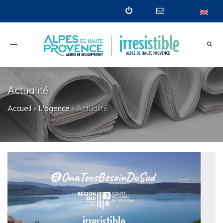
Toggle
navigation
Actualité
Accueil
»
L'agence
»
Actualité