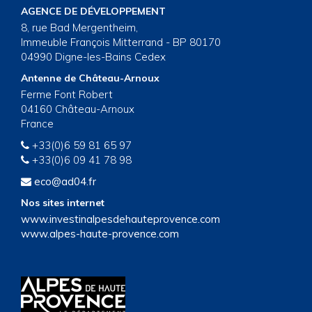
AGENCE DE DÉVELOPPEMENT
8, rue Bad Mergentheim,
Immeuble François Mitterrand - BP 80170
04990 Digne-les-Bains Cedex
Antenne de Château-Arnoux
Ferme Font Robert
04160 Château-Arnoux
France
+33(0)6 59 81 65 97
+33(0)6 09 41 78 98
eco@ad04.fr
Nos sites internet
www.investinalpesdehauteprovence.com
www.alpes-haute-provence.com