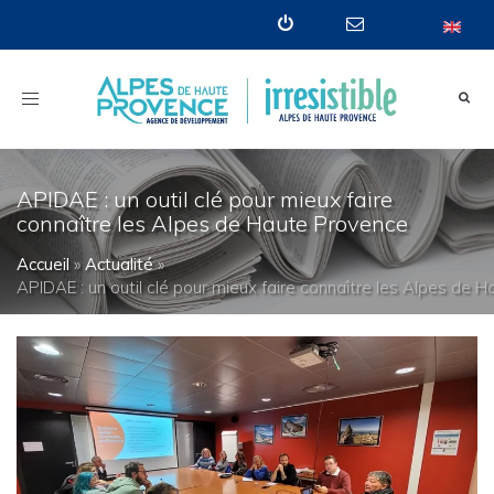
Toggle
navigation
APIDAE : un outil clé pour mieux faire
connaître les Alpes de Haute Provence
Accueil
»
Actualité
»
APIDAE : un outil clé pour mieux faire connaître les Alpes de 