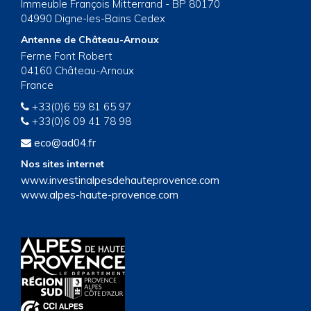
Immeuble François Mitterrand - BP 80170
04990 Digne-les-Bains Cedex
Antenne de Château-Arnoux
Ferme Font Robert
04160 Château-Arnoux
France
+33(0)6 59 81 65 97
+33(0)6 09 41 78 98
eco@ad04.fr
Nos sites internet
www.investinalpesdehauteprovence.com
www.alpes-haute-provence.com