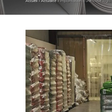
Accueil
»
Actualité
»
Implantation d'une base logis