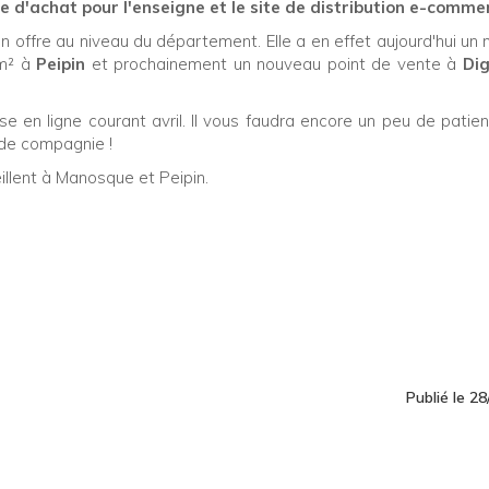
le d'achat pour l'enseigne et le site de distribution e-comme
ffre au niveau du département. Elle a en effet aujourd'hui un
 m² à
Peipin
et prochainement un nouveau point de vente à
Dig
se en ligne courant avril. Il vous faudra encore un peu de patie
de compagnie !
illent à Manosque et Peipin.
Publié le 2