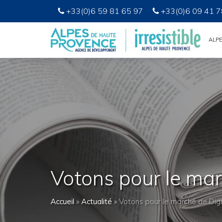
+33(0)6 59 81 65 97
+33(0)6 09 41 7
ALP
Votons pour le ma
Accueil
»
Actualité
»
Votons pour le marché de Dig