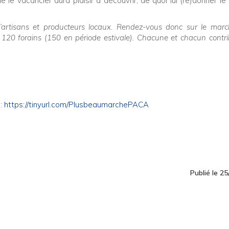
 le vacancier aura plaisir à découvrir, de quoi lui (re)donner le
d’artisans et producteurs locaux. Rendez-vous donc sur le mar
es 120 forains (150 en période estivale). Chacune et chacun contr
:
https://tinyurl.com/PlusbeaumarchePACA
Publié le 2