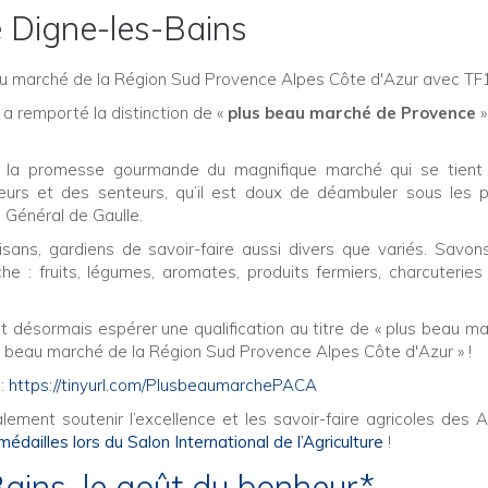
 Digne-les-Bains
au marché de la Région Sud Provence Alpes Côte d'Azur avec TF1
a remporté la distinction de «
plus beau marché de Provence
»
er la promesse gourmande du magnifique marché qui se tient
urs et des senteurs, qu’il est doux de déambuler sous les 
 Général de Gaulle.
isans, gardiens de savoir-faire aussi divers que variés. Savons
he : fruits, légumes, aromates, produits fermiers, charcuteries 
ut désormais espérer une qualification au titre de « plus beau m
us beau marché de la Région Sud Provence Alpes Côte d'Azur » !
:
https://tinyurl.com/PlusbeaumarchePACA
lement soutenir l’excellence et les savoir-faire agricoles des 
ailles lors du Salon International de l’Agriculture
!
ains, le goût du bonheur*