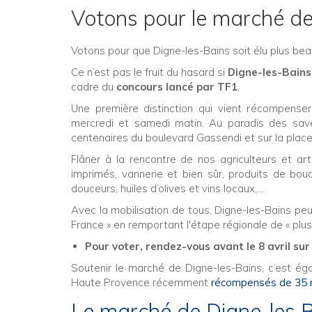
Votons pour le marché de
Votons pour que Digne-les-Bains soit élu plus be
Ce n’est pas le fruit du hasard si
Digne-les-Bains
cadre du
concours lancé par TF1
.
Une première distinction qui vient récompens
mercredi et samedi matin. Au paradis des save
centenaires du boulevard Gassendi et sur la place
Flâner à la rencontre de nos agriculteurs et art
imprimés, vannerie et bien sûr, produits de bouc
douceurs, huiles d’olives et vins locaux,…
Avec la mobilisation de tous, Digne-les-Bains pe
France » en remportant l'étape régionale de « pl
Pour voter, rendez-vous avant le 8 avril sur
Soutenir le marché de Digne-les-Bains, c’est éga
Haute Provence récemment
récompensés de 35 méd
Le marché de Digne-les B