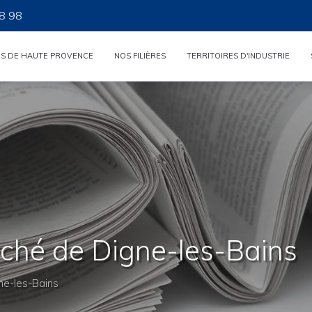
8 98
ES DE HAUTE PROVENCE
NOS FILIÈRES
TERRITOIRES D'INDUSTRIE
rché de Digne-les-Bains
ne-les-Bains