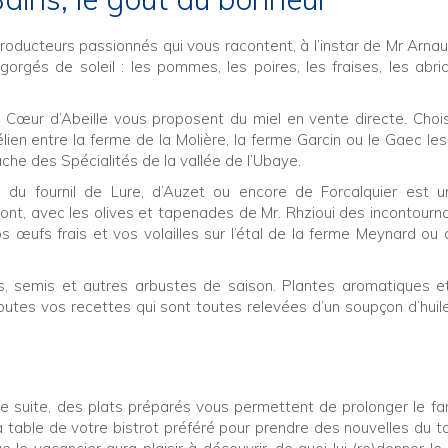
 producteurs passionnés qui vous racontent, à l’instar de Mr Arna
 gorgés de soleil : les pommes, les poires, les fraises, les abric
de Cœur d’Abeille vous proposent du miel en vente directe. Chois
ien entre la ferme de la Molière, la ferme Garcin ou le Gaec les
che des Spécialités de la vallée de l’Ubaye.
ui du fournil de Lure, d’Auzet ou encore de Forcalquier est 
ont, avec les olives et tapenades de Mr. Rhzioui des incontourn
s œufs frais et vos volailles sur l’étal de la ferme Meynard o
ants, semis et autres arbustes de saison. Plantes aromatiques
utes vos recettes qui sont toutes relevées d’un soupçon d’huile 
 de suite, des plats préparés vous permettent de prolonger le fa
a table de votre bistrot préféré pour prendre des nouvelles du t