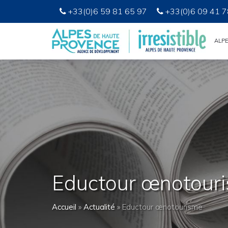
+33(0)6 59 81 65 97
+33(0)6 09 41 7
ALP
Eductour œnotour
Accueil
»
Actualité
»
Eductour œnotourisme