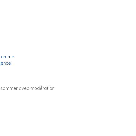
ogramme
llence
consommer avec modération.