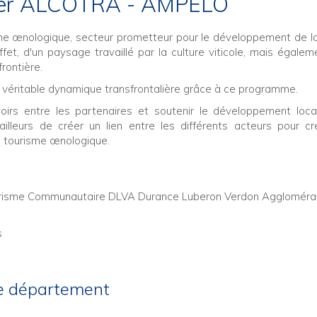
lier ALCOTRA - AMPELO
me œnologique, secteur prometteur pour le développement de la
fet, d'un paysage travaillé par la culture viticole, mais égalem
frontière.
e véritable dynamique transfrontalière grâce à ce programme.
oirs entre les partenaires et soutenir le développement loc
illeurs de créer un lien entre les différents acteurs pour c
et tourisme œnologique.
de Tourisme Communautaire DLVA Durance Luberon Verdon Agglomérat
s
e département