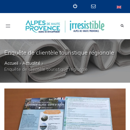
Toggle
navigation
Enquête de clientèle touristique régionale
Accueil
»
Actualité
»
Enquête de clientèle touristique régionale