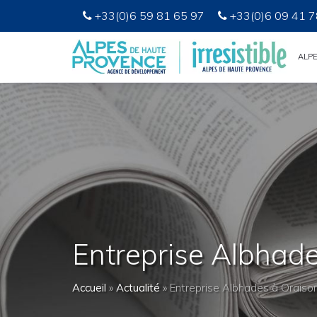
+33(0)6 59 81 65 97
+33(0)6 09 41 7
ALP
Entreprise Albhad
Accueil
»
Actualité
»
Entreprise Albhades à Oraiso