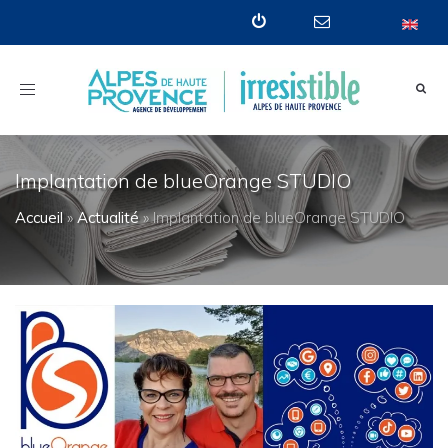
Toggle
navigation
Implantation de blueOrange STUDIO
Accueil
»
Actualité
»
Implantation de blueOrange STUDIO