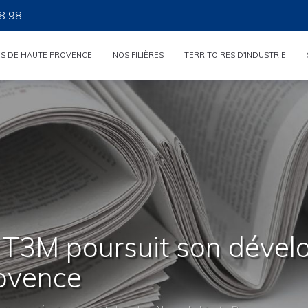
8 98
ES DE HAUTE PROVENCE
NOS FILIÈRES
TERRITOIRES D'INDUSTRIE
e T3M poursuit son déve
ovence