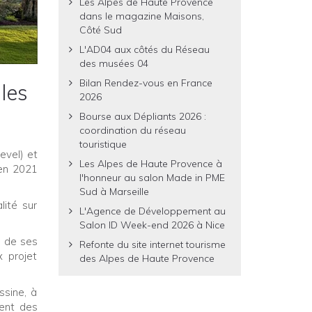
Les Alpes de Haute Provence
dans le magazine Maisons,
Côté Sud
L'AD04 aux côtés du Réseau
des musées 04
Bilan Rendez-vous en France
les
2026
Bourse aux Dépliants 2026 :
coordination du réseau
touristique
evel) et
Les Alpes de Haute Provence à
 en 2021
l'honneur au salon Made in PME
Sud à Marseille
lité sur
L'Agence de Développement au
Salon ID Week-end 2026 à Nice
l de ses
Refonte du site internet tourisme
x projet
des Alpes de Haute Provence
ssine, à
ment des