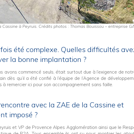
 Cassine à Peyruis. Crédits photos : Thomas Bouissou – entreprise G
rfois été complexe. Quelles difficultés ave
er la bonne implantation ?
us avons commencé seuls, était surtout due à l’exigence de notr
ain dès qu’il a été confié à l’équipe de l’Agence de développe
à remercier ici pour son accompagnement sans faille.
 rencontre avec la ZAE de la Cassine et
ment imposé ?
Peyruis et VP de Provence Alpes Agglomération ainsi que le Res
ique de P2A. Tous ensemble ils ont su nous montrer les atou