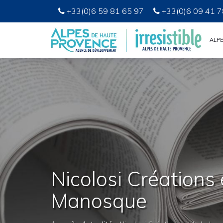
+33(0)6 59 81 65 97
+33(0)6 09 41 7
ALP
Nicolosi Créations e
Manosque