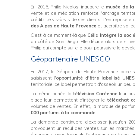
En 2015, Philip Nicolosi inaugure le
musée de la
vente et de médiation renforce l'ancrage territor
crédibilité vis-à-vis de ses clients. L'entreprise e
des Alpes de Haute Provence
et accroître sa lég
C'est à ce moment-là que
Célia intègre la soci
du côté de San Diego. Elle décide alors de s'inv
Philip qui compte sur elle pour poursuivre le déve
Géopartenaire UNESCO
En 2017, le Géoparc de Haute-Provence lance sa
saisissent l'
opportunité d'être labellisé UNE
territoriale, ce label permettrait d'asseoir un peu pl
La même année, la
télévision Coréenne
leur ouv
place leur permettant d'intégrer le
téléachat c
volumes de ventes. En effet, la marque de parfu
000 parfums à la commande
.
La demande continuera d'exploser jusqu'en 2021
provoquent un recul des ventes sur les marchés
émergents avec lesquels l'entreprise ne travaillait