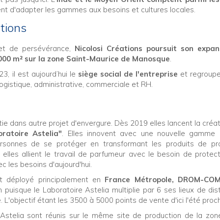
tent d'adapter les gammes aux besoins et cultures locales.
tions
 et de persévérance,
Nicolosi Créations poursuit son expan
000 m² sur la zone Saint-Maurice de Manosque
.
, il est aujourd’hui le
siège social de l'entreprise
et regroupe
logistique, administrative, commerciale et RH.
ie dans autre projet d'envergure. Dès 2019 elles lancent la créat
oratoire Astelia"
. Elles innovent avec une nouvelle gamme i
rsonnes de se protéger en transformant les produits de pro
e elles allient le travail de parfumeur avec le besoin de protec
c les besoins d'aujourd'hui.
est déployé principalement en
France Métropole, DROM-COM
n puisque le Laboratoire Astelia multiplie par 6 ses lieux de dist
L'objectif étant les 3500 à 5000 points de vente d'ici l'été proch
e Astelia sont réunis sur le même site de production de la zon