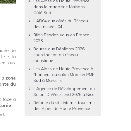
Les Alpes de Haute Provence
dans le magazine Maisons,
Côté Sud
L'AD04 aux côtés du Réseau
des musées 04
Bilan Rendez-vous en France
2026
Bourse aux Dépliants 2026 :
'idée de
coordination du réseau
te et la
touristique
ment aux
Les Alpes de Haute Provence à
l'honneur au salon Made in PME
 la
zone
Sud à Marseille
ante du
L'Agence de Développement au
Salon ID Week-end 2026 à Nice
t face à
Refonte du site internet tourisme
 Corée
.
des Alpes de Haute Provence
ort
.