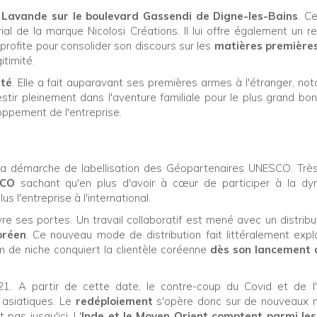
 Lavande sur le boulevard Gassendi de Digne-les-Bains
. C
ial de la marque Nicolosi Créations. Il lui offre également un r
n profite pour consolider son discours sur les
matières premières
itimité.
été
. Elle a fait auparavant ses premières armes à l'étranger, n
estir pleinement dans l'aventure familiale pour le plus grand bo
loppement de l'entreprise.
 démarche de labellisation des Géopartenaires UNESCO. Très 
SCO
sachant qu'en plus d'avoir à cœur de participer à la dy
us l'entreprise à l'international.
re ses portes. Un travail collaboratif est mené avec un distribu
oréen
. Ce nouveau mode de distribution fait littéralement expl
m de niche conquiert la clientèle coréenne
dès son lancement 
. A partir de cette date, le contre-coup du Covid et de l'i
 asiatiques. Le
redéploiement
s'opère donc sur de nouveaux 
 pas jusqu'ici. L'
Inde et le Moyen Orient comptent parmi les 