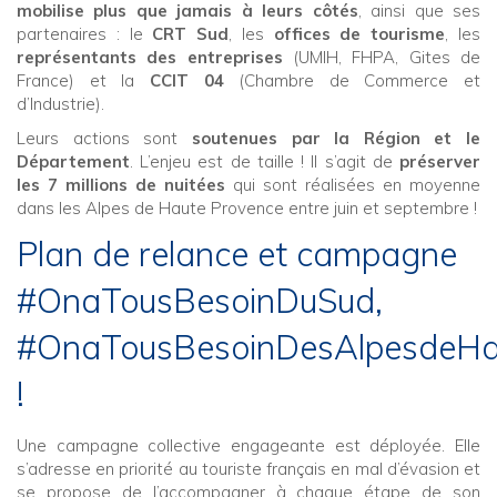
mobilise plus que jamais à leurs côtés
, ainsi que ses
partenaires : le
CRT Sud
, les
offices de tourisme
, les
représentants des entreprises
(UMIH, FHPA, Gites de
France) et la
CCIT 04
(Chambre de Commerce et
d’Industrie).
Leurs actions sont
soutenues par la Région et le
Département
. L’enjeu est de taille ! Il s’agit de
préserver
les 7 millions de nuitées
qui sont réalisées en moyenne
dans les Alpes de Haute Provence entre juin et septembre !
Plan de relance et campagne
#OnaTousBesoinDuSud,
#OnaTousBesoinDesAlpesdeHa
!
Une campagne collective engageante est déployée. Elle
s’adresse en priorité au touriste français en mal d’évasion et
se propose de l’accompagner à chaque étape de son