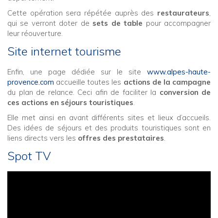
Cette opération sera répétée auprès des
restaurateurs
,
qui se verront doter de
sets de table
pour accompagner
leur réouverture.
Site internet tourisme
Enfin, une page dédiée sur le site
www.alpes-haute-
provence.com
accueille toutes les
actions de la campagne
du plan de relance. Ceci afin de faciliter la
conversion de
ces actions en séjours touristiques
.
Elle met ainsi en avant différents sites et lieux d’accueils.
Des idées de séjours et des produits touristiques sont en
liens directs vers les
offres des prestataires
.
Spot TV