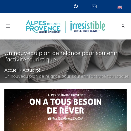
Toggle
navigation
Un nouveau plan de relance pour soutenir
l’activité touristique
Accueil
»
Actualité
»
Un nouveau plan de relance pour soutenir l’activité touristique