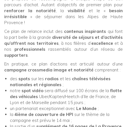
parcours d’achat. Autant d’objectifs de premier plan pour
renforcer la notoriété
, la
visibilité
et le «
besoin
irrésistible
» de séjourner dans les Alpes de Haute
Provence !
Ce plan de relance inclut des
contenus inspirants
qui font
la part belle à la grande
diversité de séjours et d’activités
qu’offrent nos territoires
, à nos filières d’
excellence
et à
nos
professionnels
rassemblés autour d’un réseau de
supporters
.
En pratique, ce plan d’actions est articulé autour d’une
campagne crossmedia image et notoriété
comprenant :
des
spots
sur les
radios
et les
chaînes télévisées
nationales et régionales
;
notre
spot vidéo
sera diffusé sur 100 écrans de la
flotte
des véhicules
Uber/Kapten/Heetch d’Ile de France, de
Lyon et de Marseille pendant 15 jours ;
un partenariat exceptionnel avec
Le Monde
;
la
4ième de couverture de HPI
sur le thème de la
campagne est prévu le 14 mai ;
la sortie d’un
supplément de 16 pages de La Provence