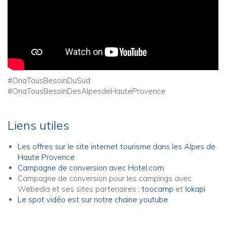
#OnaTousBesoinDuSud
#OnaTousBesoinDesAlpesdeHauteProvence
Liens utiles
Les offres sur le site internet tourisme dans les Alpes de
Haute Provence
Campagne de conversion avec Hotel.com
Campagne de conversion pour les campings avec
Webedia et ses sites partenaires :
toocamp
et
lokapi
Le spot vidéo est sur notre chaine youtube