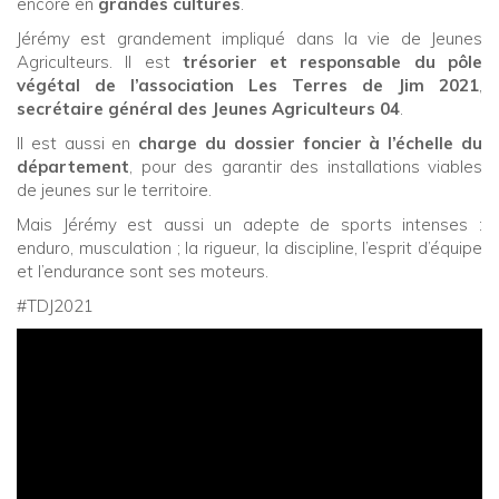
encore en
grandes cultures
.
Jérémy est grandement impliqué dans la vie de Jeunes
Agriculteurs. Il est
trésorier et responsable du pôle
végétal de l’association
Les Terres de Jim 2021
,
secrétaire général des Jeunes Agriculteurs 04
.
Il est aussi en
charge du dossier foncier à l’échelle du
département
, pour des garantir des installations viables
de jeunes sur le territoire.
Mais Jérémy est aussi un adepte de sports intenses :
enduro, musculation ; la rigueur, la discipline, l’esprit d’équipe
et l’endurance sont ses moteurs.
#TDJ2021