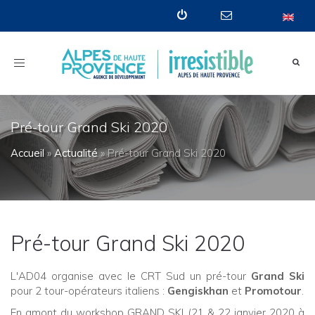
Toggle
navigation
Pré-tour Grand Ski 2020
Accueil
»
Actualité
»
Pré-tour Grand Ski 2020
Pré-tour Grand Ski 2020
L'AD04 organise avec le CRT Sud un pré-tour
Grand Ski
pour 2 tour-opérateurs italiens :
Gengiskhan
et
Promotour
.
En amont du workshop GRAND SKI (21 & 22 janvier 2020 à