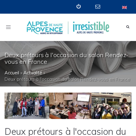
Toggle
navigation
Deux prétours à l'occasion du salon Rendez-
vous en France
Accueil
»
Actualité
»
Deux prétours à l'occasion du salon Rendez-vous en France
Deux prétours à l'occasion du