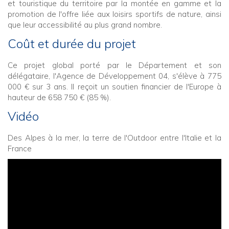
et touristique du territoire par la montée en gamme et la
promotion de l'offre liée aux loisirs sportifs de nature, ainsi
que leur accessibilité au plus grand nombre.
Coût et durée du projet
Ce projet global porté par le Département et son
délégataire, l'Agence de Développement 04, s'élève à 775
000 € sur 3 ans. Il reçoit un soutien financier de l'Europe à
hauteur de 658 750 € (85 %).
Vidéo
Des Alpes à la mer, la terre de l'Outdoor entre l'Italie et la
France