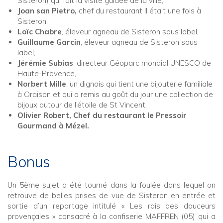
Sisteron) qui fait la visite guidée de la ville,
Joan san Pietro,
chef du restaurant Il était une fois à
Sisteron,
Loïc Chabre
, éleveur agneau de Sisteron sous label,
Guillaume Garcin
, éleveur agneau de Sisteron sous
label,
Jérémie Subias
, directeur Géoparc mondial UNESCO de
Haute-Provence,
Norbert Mille
, un dignois qui tient une bijouterie familiale
à Oraison et qui a remis au goût du jour une collection de
bijoux autour de l’étoile de St Vincent,
Olivier Robert, Chef du restaurant le Pressoir
Gourmand à Mézel.
Bonus
Un 5ème sujet a été tourné dans la foulée dans lequel on
retrouve de belles prises de vue de Sisteron en entrée et
sortie d’un reportage intitulé « Les rois des douceurs
provençales » consacré à la confiserie MAFFREN (05) qui a