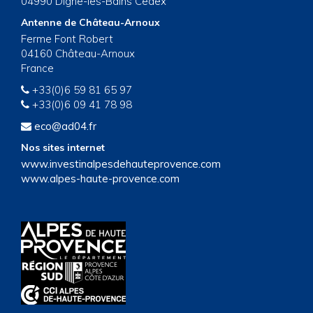
04990 Digne-les-Bains Cedex
Antenne de Château-Arnoux
Ferme Font Robert
04160 Château-Arnoux
France
+33(0)6 59 81 65 97
+33(0)6 09 41 78 98
eco@ad04.fr
Nos sites internet
www.investinalpesdehauteprovence.com
www.alpes-haute-provence.com