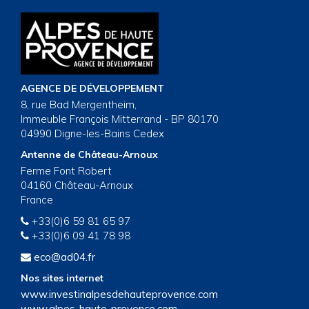
AGENCE DE DÉVELOPPEMENT
8, rue Bad Mergentheim,
Immeuble François Mitterrand - BP 80170
04990 Digne-les-Bains Cedex
Antenne de Château-Arnoux
Ferme Font Robert
04160 Château-Arnoux
France
+33(0)6 59 81 65 97
+33(0)6 09 41 78 98
eco@ad04.fr
Nos sites internet
www.investinalpesdehauteprovence.com
www.alpes-haute-provence.com