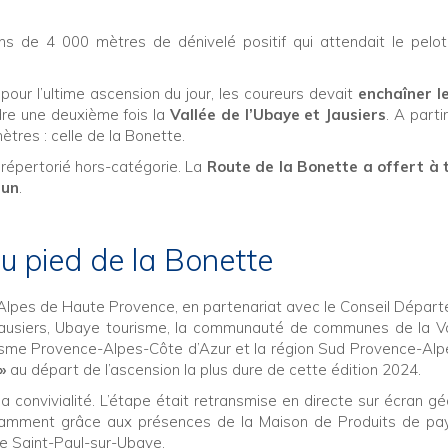
oins de 4 000 mètres de dénivelé positif qui attendait le pelo
pour l’ultime ascension du jour, les coureurs devait
enchaîner l
dre une deuxième fois la
Vallée de l’Ubaye et Jausiers
. A partir
ètres : celle de la Bonette.
 répertorié hors-catégorie. La
Route de la Bonette a offert à 
mun
.
au pied de la Bonette
Alpes de Haute Provence, en partenariat avec le Conseil Dépar
ausiers, Ubaye tourisme, la communauté de communes de la Va
risme Provence-Alpes-Côte d’Azur et la région Sud Provence-Al
»
au départ de l’ascension la plus dure de cette édition 2024.
a convivialité. L’étape était retransmise en directe sur écran gé
otamment grâce aux présences de la Maison de Produits de pa
de Saint-Paul-sur-Ubaye.