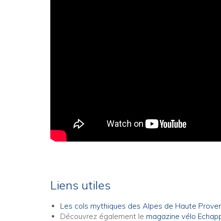
Liens utiles
Les cols mythiques des Alpes de Haute Provenc
Découvrez également le
magazine vélo Echap