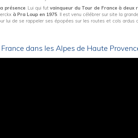
sa présence
. Lui qui fut
vainqueur du Tour de France à deux r
Merckx
à Pra Loup en 1975
. Il est venu célébrer sur site la gran
r lui de se rappeler ses épopées sur les routes et cols ardus 
e France dans les Alpes de Haute Provenc