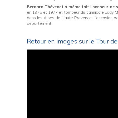
Bernard Thévenet a même fait l’honneur de 
en 1975 et 1977 et tombeur du cannibale Eddy 
dans les Alpes de Haute Provence. L’occasion pou
département.
Retour en images sur le Tour d