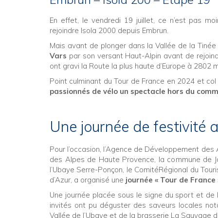
En effet, le vendredi 19 juillet, ce n’est pas m
rejoindre Isola 2000 depuis Embrun.
Mais avant de plonger dans la Vallée de la Tinée 
Vars
par son versant Haut-Alpin avant de rejoin
ont gravi la Route la plus haute d’Europe à 2802 m
Point culminant du Tour de France en 2024 et col
passionnés de vélo un spectacle hors du com
Une journée de festivité 
Pour l’occasion, l’Agence de Développement des 
des Alpes de Haute Provence, la commune de J
l’Ubaye Serre-Ponçon, le ComitéRégional du Tou
d’Azur, a organisé une
journée « Tour de France 
Une journée placée sous le signe du sport et de l
invités ont pu déguster des saveurs locales n
Vallée de l’Ubaye et de la brasserie La Sauvage 