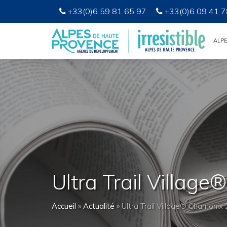
+33(0)6 59 81 65 97
+33(0)6 09 41 7
ALP
Ultra Trail Villag
Accueil
»
Actualité
»
Ultra Trail Village® Chamonix