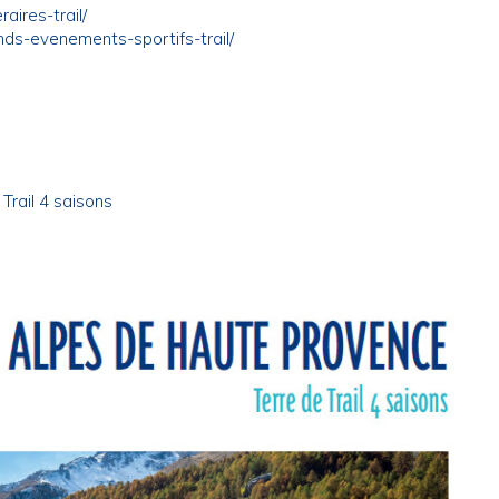
ires-trail/
s-evenements-sportifs-trail/
rail 4 saisons