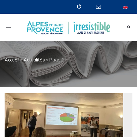
Toggle
navigation
Accueil
»
Actualités
»
Page 3