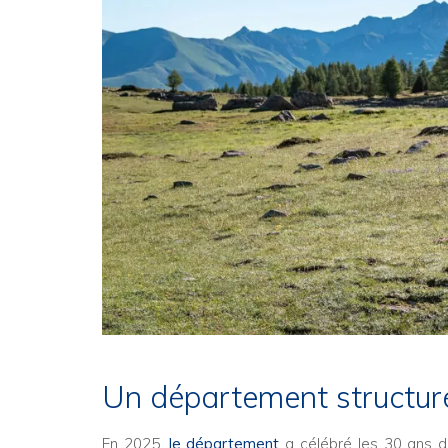
Un département structur
En 2025,
le département
a célébré les 30 ans 