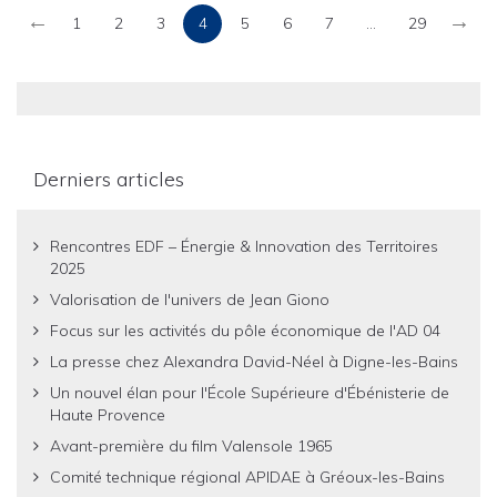
←
→
1
2
3
4
5
6
7
...
29
Derniers articles
Rencontres EDF – Énergie & Innovation des Territoires
2025
Valorisation de l'univers de Jean Giono
Focus sur les activités du pôle économique de l'AD 04
La presse chez Alexandra David-Néel à Digne-les-Bains
Un nouvel élan pour l'École Supérieure d'Ébénisterie de
Haute Provence
Avant-première du film Valensole 1965
Comité technique régional APIDAE à Gréoux-les-Bains