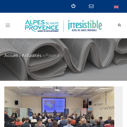
Toggle
navigation
Accueil
»
Actualités
»
Page 4